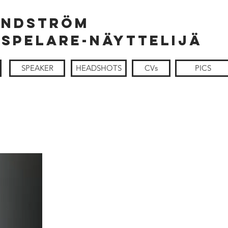
andström
SPELARE-NÄYTTELIJÄ
SPEAKER
HEADSHOTS
CVs
PICS